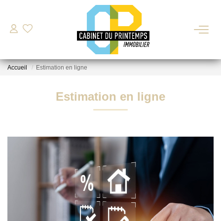
VENTE
Accueil
Estimation en ligne
LOCATION
Estimation en ligne
Nos Biens Disponibles
Déposer Ma Candidature Pour Une Location
ESTIMATION
GESTION LOCATIVE
BIENS VENDUS