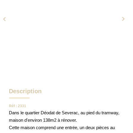
NOTRE AGENCE
Qui Sommes-Nous
Notre Équipe
Tracfin
NOUS CONTACTER
EN
Description
Réf : 2331
Dans le quartier Déodat de Severac, au pied du tramway,
maison d'environ 138m2 à rénover.
Cette maison comprend une entrée, un deux pièces au