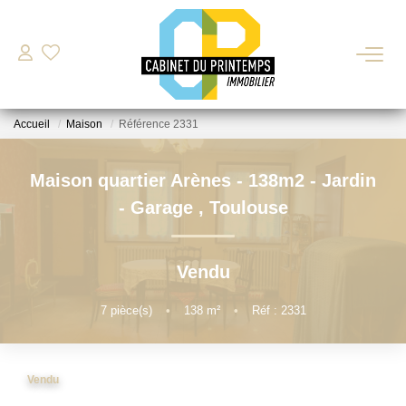
VENTE
Accueil
Maison
Référence 2331
LOCATION
Maison quartier Arènes - 138m2 - Jardin
Nos Biens Disponibles
- Garage
,
Toulouse
Déposer Ma Candidature Pour Une Location
Vendu
ESTIMATION
7
pièce(s)
•
138
m²
•
Réf : 2331
GESTION LOCATIVE
Vendu
BIENS VENDUS