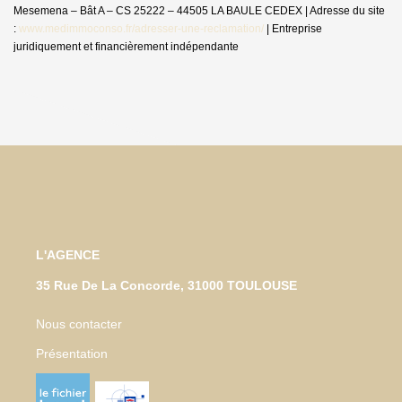
Mesemena – Bât A – CS 25222 – 44505 LA BAULE CEDEX | Adresse du site
:
www.medimmoconso.fr/adresser-une-reclamation/
|
Entreprise
juridiquement et financièrement indépendante
L'AGENCE
35 Rue De La Concorde, 31000 TOULOUSE
Nous contacter
Présentation