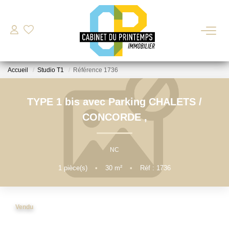
VENTE
Accueil
Studio T1
Référence 1736
LOCATION
TYPE 1 bis avec Parking CHALETS /
Nos Biens Disponibles
CONCORDE
,
Déposer Ma Candidature Pour Une Location
NC
ESTIMATION
1
pièce(s)
•
30
m²
•
Réf : 1736
GESTION LOCATIVE
Vendu
BIENS VENDUS