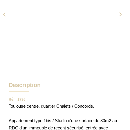
NOTRE AGENCE
Qui Sommes-Nous
Notre Équipe
Tracfin
NOUS CONTACTER
EN
Description
Réf : 1736
Toulouse centre, quartier Chalets / Concorde,
Appartement type 1bis / Studio d'une surface de 30m2 au
RDC d'un immeuble de recent sécurisé, entrée avec