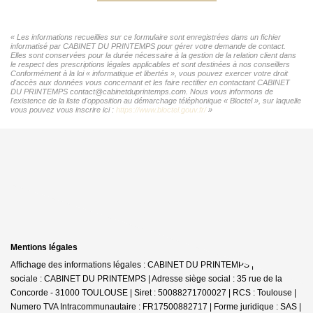
« Les informations recueillies sur ce formulaire sont enregistrées dans un fichier
informatisé par CABINET DU PRINTEMPS pour gérer votre demande de contact.
Elles sont conservées pour la durée nécessaire à la gestion de la relation client dans
le respect des prescriptions légales applicables et sont destinées à nos conseillers
Conformément à la loi « informatique et libertés », vous pouvez exercer votre droit
d'accès aux données vous concernant et les faire rectifier en contactant CABINET
DU PRINTEMPS contact@cabinetduprintemps.com. Nous vous informons de
l'existence de la liste d'opposition au démarchage téléphonique « Bloctel », sur laquelle
vous pouvez vous inscrire ici :
https://www.bloctel.gouv.fr/
»
Mentions légales
Affichage des informations légales : CABINET DU PRINTEMPS | Raison
sociale : CABINET DU PRINTEMPS | Adresse siège social : 35 rue de la
Concorde - 31000 TOULOUSE | Siret : 50088271700027 | RCS : Toulouse |
Numero TVA Intracommunautaire : FR17500882717 | Forme juridique : SAS |