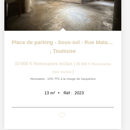
Place de parking - Sous-sol - Rue Matabiau
,
Toulouse
33 000 €
Honoraires inclus
|
30 000 €
Honoraires
|
non inclus
Honoraires : 10% TTC à la charge de l'acquéreur
Réf :
2023
13
m²