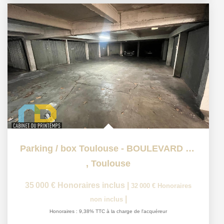
Parking / box Toulouse - BOULEVARD MATABIAU
,
Toulouse
35 000 €
Honoraires inclus
|
32 000 €
Honoraires
|
non inclus
Honoraires : 9,38% TTC à la charge de l'acquéreur