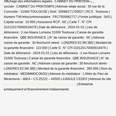
Affichage des informations légales : CABINET DU PRINTEMPS | Raison
sociale : CABINET DU PRINTEMPS | Adresse siège social : 35 rue de la
Concorde - 31000 TOULOUSE | Siret : 50088271700027 | RCS : Toulouse |
Numero TVA Intracommunautaire : FR17500882717 | Forme juridique : SAS |
Capital social : 10 000 | Assurance RCP : NC |
Carte T : N° CPI
310120170000018476 | Date de délivrance : 2024-01-01 | Lieu de
délivrance : 2 rue Alsace Lorraine 31000 Toulouse | Caisse de garantie
financière : QBE INSURANCE. | N° de caisse de garantie : NC | Adresse
caisse de garantie : 30 fenchurch street - LONDRES EC3M 3BD | Montant de
la garantie financière : 110 000 | Carte G : N° CPI 310120170000018476 |
Date de délivrance : 2024-01-01 | Lieu de délivrance : 2 rue Alsace Lorraine
31000 Toulouse | Caisse de garantie financière : QBE INSURANCE | N° de
caisse de garantie : NC | Adresse caisse de garantie : 30 fenchurch street -
LONDRES EC3M 3BD | Montant de la garantie financière : 385 000 | Nom du
médiateur : MEDIMMOCONSO | Adresse du médiateur : 1 Allée du Parc de
Mesemena – Bât A – CS 25222 – 44505 LA BAULE CEDEX | Adresse du site
:
www.medimmoconso.fr/adresser-une-reclamation/
|
Entreprise
juridiquement et financièrement indépendante