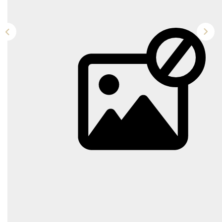
NOTRE AGENCE
Qui Sommes-Nous
Notre Équipe
Tracfin
NOUS CONTACTER
EN
Description
Réf : 2109
Toulouse Saint Cyprien / Patte d'Oie , rue de cugnaux.
Appartement type 2 d'environ 33m2 avec balcon au
deuxième étage d'une résidence récente sécurisée avec