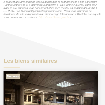
le respect des prescriptions légales applicables et sont destinées à nos conseillers
Conformément à la loi « informatique et libertés », vous pouvez exercer votre droit
d'accès aux données vous concernant et les faire rectifier en contactant CABINET
DU PRINTEMPS contact@cabinetduprintemps.com. Nous vous informons de
l'existence de la liste d'opposition au démarchage téléphonique « Bloctel », sur laquelle
vous pouvez vous inscrire ici :
https://www.bloctel.gouv.fr/
»
Les biens similaires
Nouveau