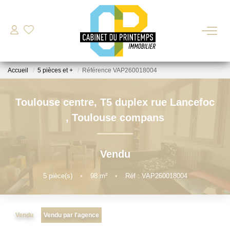
VENTE
Accueil
5 pièces et +
Référence VAP260018004
LOCATION
Toulouse centre, T5 duplex rue Lancefoc
Nos Biens Disponibles
,
Toulouse compans
Déposer Ma Candidature Pour Une Location
Vendu
ESTIMATION
5
pièce(s)
•
98
m²
•
Réf : VAP260018004
GESTION LOCATIVE
Vendu
Vendu par l'agence
BIENS VENDUS