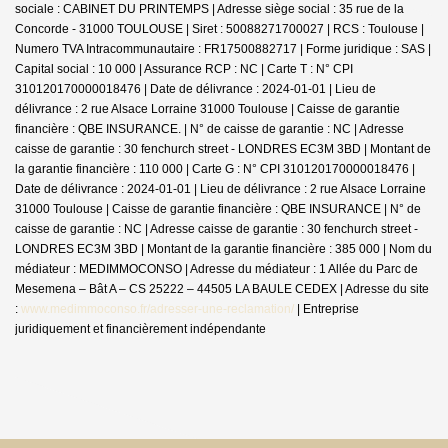
sociale : CABINET DU PRINTEMPS | Adresse siège social : 35 rue de la
Concorde - 31000 TOULOUSE | Siret : 50088271700027 | RCS : Toulouse |
Numero TVA Intracommunautaire : FR17500882717 | Forme juridique : SAS |
Capital social : 10 000 | Assurance RCP : NC |
Carte T : N° CPI
310120170000018476 | Date de délivrance : 2024-01-01 | Lieu de
délivrance : 2 rue Alsace Lorraine 31000 Toulouse | Caisse de garantie
financière : QBE INSURANCE. | N° de caisse de garantie : NC | Adresse
caisse de garantie : 30 fenchurch street - LONDRES EC3M 3BD | Montant de
la garantie financière : 110 000 | Carte G : N° CPI 310120170000018476 |
Date de délivrance : 2024-01-01 | Lieu de délivrance : 2 rue Alsace Lorraine
31000 Toulouse | Caisse de garantie financière : QBE INSURANCE | N° de
caisse de garantie : NC | Adresse caisse de garantie : 30 fenchurch street -
LONDRES EC3M 3BD | Montant de la garantie financière : 385 000 | Nom du
médiateur : MEDIMMOCONSO | Adresse du médiateur : 1 Allée du Parc de
Mesemena – Bât A – CS 25222 – 44505 LA BAULE CEDEX | Adresse du site
:
www.medimmoconso.fr/adresser-une-reclamation/
|
Entreprise
juridiquement et financièrement indépendante