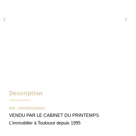
NOTRE AGENCE
Qui Sommes-Nous
Notre Équipe
Tracfin
NOUS CONTACTER
EN
Description
Réf : VAP260018004
VENDU PAR LE CABINET DU PRINTEMPS
L'immobilier à Toulouse depuis 1995