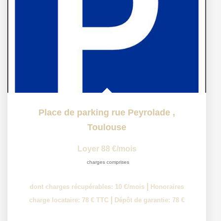
Place de parking rue Peyrolade
,
Toulouse
Loyer 88 €/mois
charges comprises
|
dont charges récupérables: 10 €/mois
Honoraires
|
charge locataire: 78 € TTC
Dépôt de garantie: 78 €