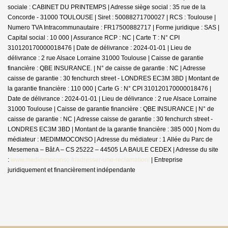
sociale : CABINET DU PRINTEMPS | Adresse siège social : 35 rue de la
Concorde - 31000 TOULOUSE | Siret : 50088271700027 | RCS : Toulouse |
Numero TVA Intracommunautaire : FR17500882717 | Forme juridique : SAS |
Capital social : 10 000 | Assurance RCP : NC |
Carte T : N° CPI
310120170000018476 | Date de délivrance : 2024-01-01 | Lieu de
délivrance : 2 rue Alsace Lorraine 31000 Toulouse | Caisse de garantie
financière : QBE INSURANCE. | N° de caisse de garantie : NC | Adresse
caisse de garantie : 30 fenchurch street - LONDRES EC3M 3BD | Montant de
la garantie financière : 110 000 | Carte G : N° CPI 310120170000018476 |
Date de délivrance : 2024-01-01 | Lieu de délivrance : 2 rue Alsace Lorraine
31000 Toulouse | Caisse de garantie financière : QBE INSURANCE | N° de
caisse de garantie : NC | Adresse caisse de garantie : 30 fenchurch street -
LONDRES EC3M 3BD | Montant de la garantie financière : 385 000 | Nom du
médiateur : MEDIMMOCONSO | Adresse du médiateur : 1 Allée du Parc de
Mesemena – Bât A – CS 25222 – 44505 LA BAULE CEDEX | Adresse du site
:
www.medimmoconso.fr/adresser-une-reclamation/
|
Entreprise
juridiquement et financièrement indépendante