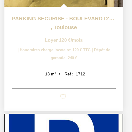
PARKING SECURISE - BOULEVARD D'ARCOLE
,
Toulouse
Loyer 120 €/mois
|
|
Honoraires charge locataire: 120 € TTC
Dépôt de
garantie: 240 €
Réf :
1712
13
m²