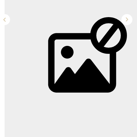
NOTRE AGENCE
Qui Sommes-Nous
Notre Équipe
Tracfin
NOUS CONTACTER
EN
Description
Réf : 2054
Au coeur du Quartier des Chalets, au 13 rue du Printemps,
à louer appartement de Type 2 de 35m², traversant au 1er
étage d'un immeuble ancien.