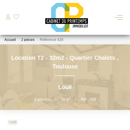
VENTE
Accueil
2 pièces
Référence 428
LOCATION
Location T2 - 32m2 - Quartier Chalets
,
Nos Biens Disponibles
Toulouse
Déposer Ma Candidature Pour Une Location
Loué
ESTIMATION
2
pièce(s)
•
32
m²
•
Réf : 428
GESTION LOCATIVE
Loué
BIENS VENDUS