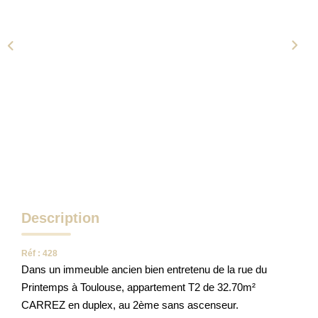
NOTRE AGENCE
Qui Sommes-Nous
Notre Équipe
Tracfin
NOUS CONTACTER
EN
Description
Réf : 428
Dans un immeuble ancien bien entretenu de la rue du
Printemps à Toulouse, appartement T2 de 32.70m²
CARREZ en duplex, au 2ème sans ascenseur.