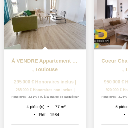
À VENDRE Appartement 4 pièces entièrement rénové -...
,
Toulouse
,
T
295 000 €
Honoraires inclus
|
950 000 €
H
|
285 000 €
Honoraires non inclus
920 000 €
Ho
Honoraires : 3,51% TTC à la charge de l'acquéreur
Honoraires : 3,26% 
77
m²
4
pièce(s)
5
pièce
Réf :
1984