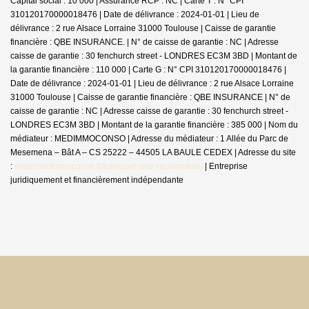
Capital social : 10 000 | Assurance RCP : NC |
Carte T : N° CPI
310120170000018476 | Date de délivrance : 2024-01-01 | Lieu de
délivrance : 2 rue Alsace Lorraine 31000 Toulouse | Caisse de garantie
financière : QBE INSURANCE. | N° de caisse de garantie : NC | Adresse
caisse de garantie : 30 fenchurch street - LONDRES EC3M 3BD | Montant de
la garantie financière : 110 000 | Carte G : N° CPI 310120170000018476 |
Date de délivrance : 2024-01-01 | Lieu de délivrance : 2 rue Alsace Lorraine
31000 Toulouse | Caisse de garantie financière : QBE INSURANCE | N° de
caisse de garantie : NC | Adresse caisse de garantie : 30 fenchurch street -
LONDRES EC3M 3BD | Montant de la garantie financière : 385 000 | Nom du
médiateur : MEDIMMOCONSO | Adresse du médiateur : 1 Allée du Parc de
Mesemena – Bât A – CS 25222 – 44505 LA BAULE CEDEX | Adresse du site
:
www.medimmoconso.fr/adresser-une-reclamation/
|
Entreprise
juridiquement et financièrement indépendante