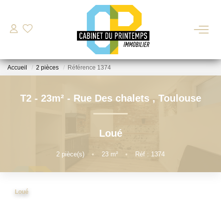
VENTE
Accueil
2 pièces
Référence 1374
LOCATION
T2 - 23m² - Rue Des chalets
,
Toulouse
Nos Biens Disponibles
Déposer Ma Candidature Pour Une Location
Loué
ESTIMATION
2
pièce(s)
•
23
m²
•
Réf : 1374
GESTION LOCATIVE
Loué
BIENS VENDUS