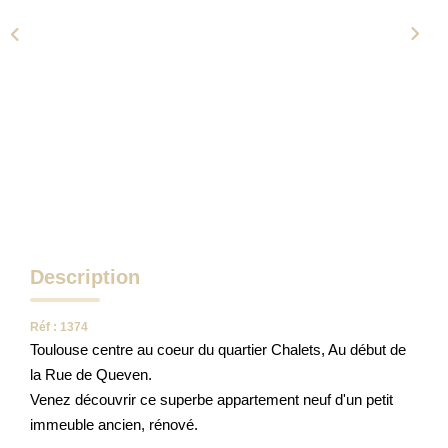
NOTRE AGENCE
Qui Sommes-Nous
Notre Équipe
Tracfin
NOUS CONTACTER
Description
EN
Réf : 1374
Toulouse centre au coeur du quartier Chalets, Au début de
la Rue de Queven.
Venez découvrir ce superbe appartement neuf d'un petit
immeuble ancien, rénové.