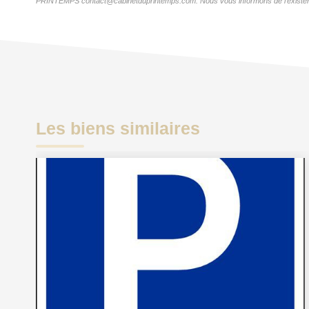
PRINTEMPS contact@cabinetduprintemps.com. Nous vous informons de l'existence de
Les biens similaires