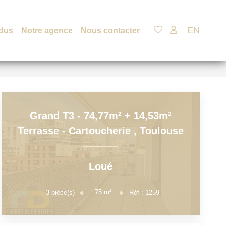
EN
dus
Notre agence
Nous contacter
Grand T3 - 74,77m² + 14,53m²
Terrasse - Cartoucherie
,
Toulouse
Loué
75
m²
3
pièce(s)
Réf :
1259