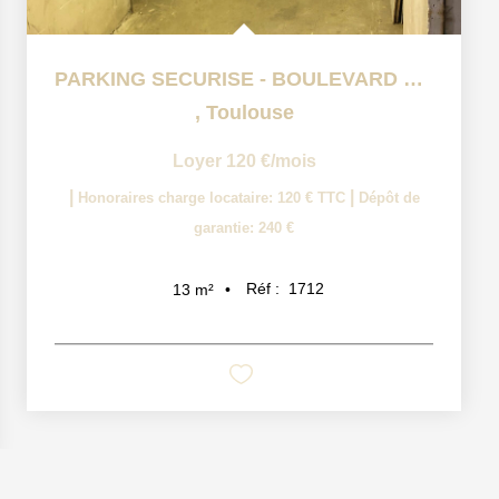
PARKING SECURISE - BOULEVARD D'ARCOLE
,
Toulouse
Loyer 120 €/mois
|
|
Honoraires charge locataire: 120 € TTC
Dépôt de
garantie: 240 €
Réf :
1712
13
m²