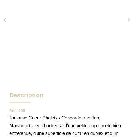
NOTRE AGENCE
Qui Sommes-Nous
Notre Équipe
Tracfin
NOUS CONTACTER
EN
Description
Réf : 305
Toulouse Coeur Chalets / Concorde, rue Job,
Maisonnette en chartreuse d'une petite copropriété bien
entretenue, d'une superficie de 45m² en duplex et d'un