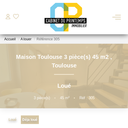
VENTE
Accueil
A louer
Référence 305
LOCATION
Maison Toulouse 3 pièce(s) 45 m2
,
Nos Biens Disponibles
Toulouse
Déposer Ma Candidature Pour Une Location
Loué
ESTIMATION
3
pièce(s)
•
45
m²
•
Réf : 305
GESTION LOCATIVE
Loué
Déja loué
BIENS VENDUS