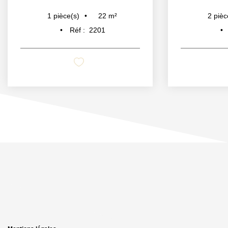
22
m²
1
pièce(s)
2
pièc
Réf :
2201