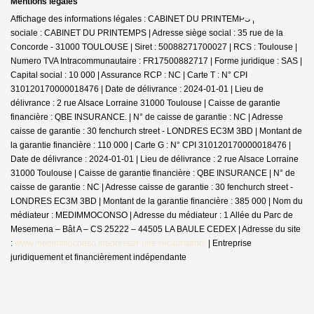
Mentions légales
Affichage des informations légales : CABINET DU PRINTEMPS | Raison
sociale : CABINET DU PRINTEMPS | Adresse siège social : 35 rue de la
Concorde - 31000 TOULOUSE | Siret : 50088271700027 | RCS : Toulouse |
Numero TVA Intracommunautaire : FR17500882717 | Forme juridique : SAS |
Capital social : 10 000 | Assurance RCP : NC |
Carte T : N° CPI
310120170000018476 | Date de délivrance : 2024-01-01 | Lieu de
délivrance : 2 rue Alsace Lorraine 31000 Toulouse | Caisse de garantie
financière : QBE INSURANCE. | N° de caisse de garantie : NC | Adresse
caisse de garantie : 30 fenchurch street - LONDRES EC3M 3BD | Montant de
la garantie financière : 110 000 | Carte G : N° CPI 310120170000018476 |
Date de délivrance : 2024-01-01 | Lieu de délivrance : 2 rue Alsace Lorraine
31000 Toulouse | Caisse de garantie financière : QBE INSURANCE | N° de
caisse de garantie : NC | Adresse caisse de garantie : 30 fenchurch street -
LONDRES EC3M 3BD | Montant de la garantie financière : 385 000 | Nom du
médiateur : MEDIMMOCONSO | Adresse du médiateur : 1 Allée du Parc de
Mesemena – Bât A – CS 25222 – 44505 LA BAULE CEDEX | Adresse du site
:
www.medimmoconso.fr/adresser-une-reclamation/
|
Entreprise
juridiquement et financièrement indépendante