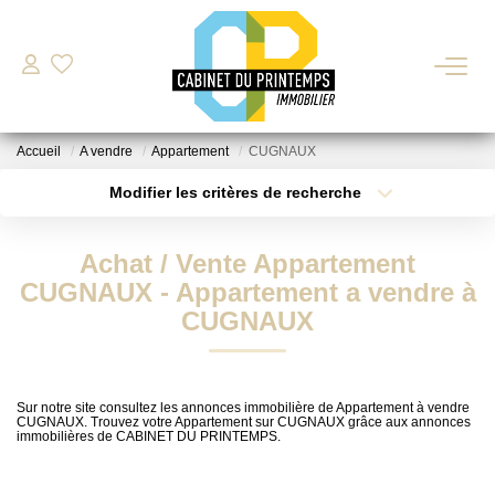
VENTE
Accueil
A vendre
Appartement
CUGNAUX
LOCATION
Modifier les critères de recherche
Type de transaction
Localisation
Acheter
Localisation
Nos Biens Disponibles
Achat / Vente Appartement
Type de bien
Déposer Ma Candidature Pour Une Location
Sélectionnez...
Surface min
CUGNAUX - Appartement a vendre à
CUGNAUX
Plus de critères
Budget max
ESTIMATION
Créer une alerte
Sur notre site consultez les annonces immobilière de Appartement à vendre
GESTION LOCATIVE
CUGNAUX. Trouvez votre Appartement sur CUGNAUX grâce aux annonces
immobilières de CABINET DU PRINTEMPS.
BIENS VENDUS