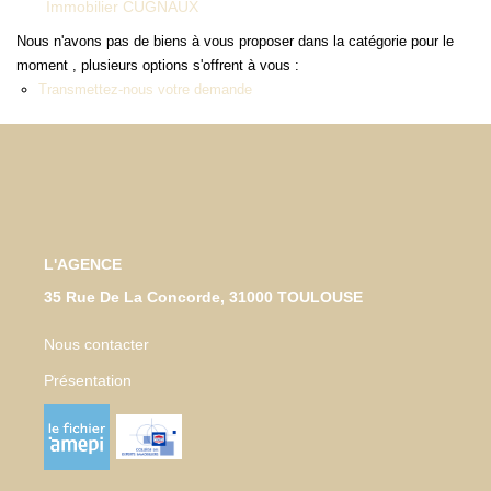
Immobilier CUGNAUX
Nous n'avons pas de biens à vous proposer dans la catégorie pour le
NOTRE AGENCE
moment , plusieurs options s'offrent à vous :
Transmettez-nous votre demande
Qui Sommes-Nous
Notre Équipe
Tracfin
NOUS CONTACTER
L'AGENCE
35 Rue De La Concorde, 31000 TOULOUSE
EN
Nous contacter
Présentation