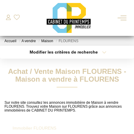
VENTE
Accueil
A vendre
Maison
FLOURENS
LOCATION
Modifier les critères de recherche
Type de transaction
Localisation
Acheter
Localisation
Nos Biens Disponibles
Achat / Vente Maison FLOURENS -
Type de bien
Déposer Ma Candidature Pour Une Location
Sélectionnez...
Surface min
Maison a vendre à FLOURENS
Plus de critères
Budget max
ESTIMATION
Sur notre site consultez les annonces immobilière de Maison à vendre
FLOURENS. Trouvez votre Maison sur FLOURENS grâce aux annonces
Créer une alerte
immobilières de CABINET DU PRINTEMPS.
GESTION LOCATIVE
Immobilier FLOURENS
BIENS VENDUS