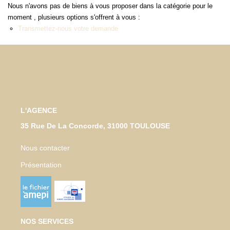
Nous n'avons pas de biens à vous proposer dans la catégorie pour le
moment , plusieurs options s'offrent à vous :
NOTRE AGENCE
Transmettez-nous votre demande
Qui Sommes-Nous
Notre Équipe
Tracfin
L'AGENCE
NOUS CONTACTER
35 Rue De La Concorde, 31000 TOULOUSE
EN
Nous contacter
Présentation
NOS SERVICES