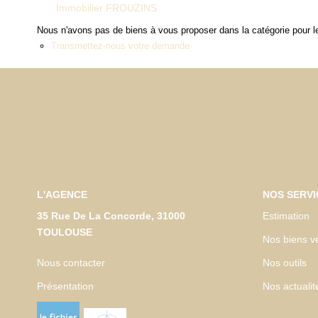
Immobilier FROUZINS
Nous n'avons pas de biens à vous proposer dans la catégorie pour le
Transmettez-nous votre demande
L'AGENCE
NOS SERVI
35 Rue De La Concorde, 31000
Estimation
TOULOUSE
Nos biens v
Nous contacter
Nos outils
Présentation
Nos actualit