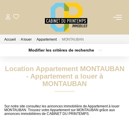
VENTE
Accueil
A louer
Appartement
MONTAUBAN
LOCATION
Modifier les critères de recherche
Nos Biens Disponibles
Localisation
Type de transaction
Surface min
Location Appartement MONTAUBAN
Déposer Ma Candidature Pour Une Location
Type de bien
- Appartement a louer à
Plus de critères
Budget max
MONTAUBAN
ESTIMATION
Créer une alerte
GESTION LOCATIVE
Sur notre site consultez les annonces immobilière de Appartement à louer
MONTAUBAN. Trouvez votre Appartement sur MONTAUBAN grâce aux
annonces immobilières de CABINET DU PRINTEMPS.
BIENS VENDUS