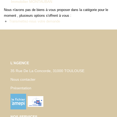
Immobilier MONTAUBAN
NOTRE AGENCE
Nous n'avons pas de biens à vous proposer dans la catégorie pour le
moment , plusieurs options s'offrent à vous :
Qui Sommes-Nous
Transmettez-nous votre demande
Notre Équipe
Tracfin
NOUS CONTACTER
L'AGENCE
EN
35 Rue De La Concorde, 31000 TOULOUSE
Nous contacter
Présentation
NOS SERVICES