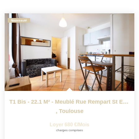
Nouveauté
T1 Bis - 22.1 M² - Meublé Rue Rempart St Etienne
,
Toulouse
Loyer 680 €/mois
charges comprises