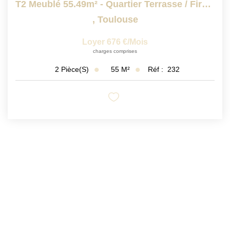
T2 Meublé 55.49m² - Quartier Terrasse / Firmis
,
Toulouse
Loyer 676 €/mois
charges comprises
55
M²
Réf :
232
2
Pièce(s)