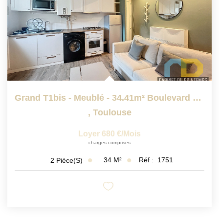
Grand T1bis - Meublé - 34.41m² Boulevard Des Minimes
,
Toulouse
Loyer 680 €/mois
charges comprises
34
M²
Réf :
1751
2
Pièce(s)