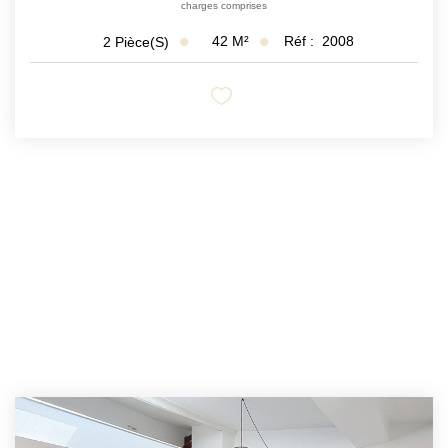
charges comprises
42
M²
Réf :
2008
2
Pièce(s)