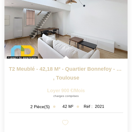
T2 Meublé - 42,18 M² - Quartier Bonnefoy - Toulouse
,
Toulouse
Loyer 900 €/mois
charges comprises
42
M²
Réf :
2021
2
Pièce(s)