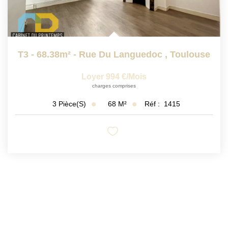
T3 - 68.38m² - Rue Du Languedoc
,
Toulouse
Loyer 994 €/mois
charges comprises
68
M²
Réf :
1415
3
Pièce(s)