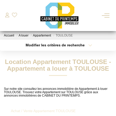
VENTE
Accueil
A louer
Appartement
TOULOUSE
LOCATION
Modifier les critères de recherche
Type de transaction
Localisation
Acheter
Localisation
Nos Biens Disponibles
Location Appartement TOULOUSE -
Type de bien
Déposer Ma Candidature Pour Une Location
Sélectionnez...
Surface min
Appartement a louer à TOULOUSE
Plus de critères
Budget max
ESTIMATION
Sur notre site consultez les annonces immobilière de Appartement à louer
TOULOUSE. Trouvez votre Appartement sur TOULOUSE grâce aux
Créer une alerte
annonces immobilières de CABINET DU PRINTEMPS.
GESTION LOCATIVE
Achat / Vente Appartement TOULOUSE
BIENS VENDUS