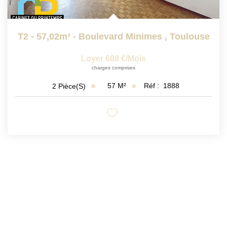
T2 - 57,02m² - Boulevard Minimes
,
Toulouse
Loyer 688 €/mois
charges comprises
57
M²
Réf :
1888
2
Pièce(s)