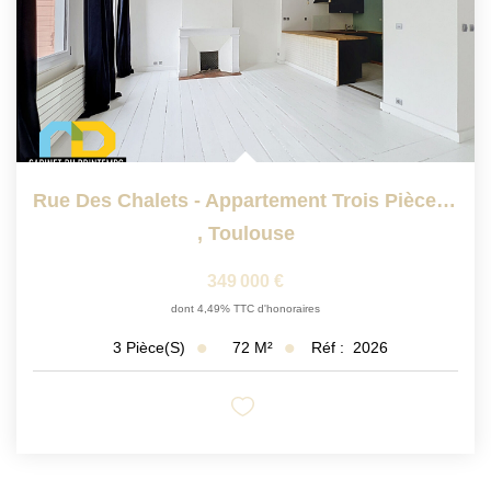
Rue Des Chalets - Appartement Trois Pièces Dans Une Petite...
,
Toulouse
349 000 €
dont 4,49% TTC d'honoraires
72
M²
Réf :
2026
3
Pièce(s)