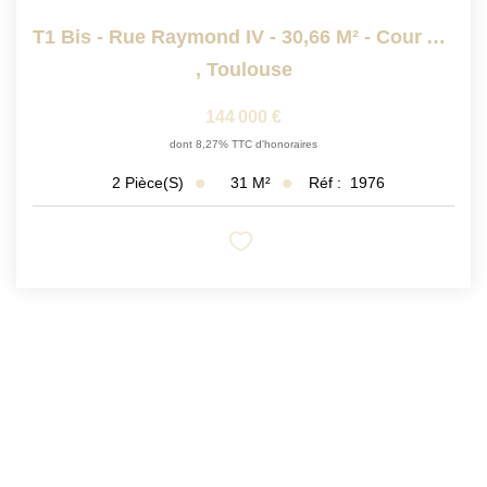
T1 Bis - Rue Raymond IV - 30,66 M² - Cour Arborée -...
,
Toulouse
144 000 €
dont 8,27% TTC d'honoraires
31
M²
Réf :
1976
2
Pièce(s)