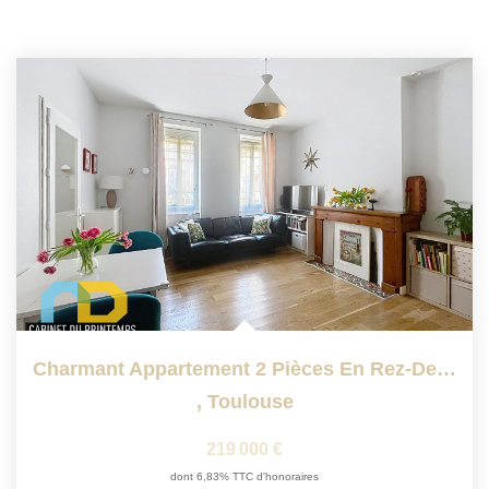
Charmant Appartement 2 Pièces En Rez-De-Chaussée - Quartier...
,
Toulouse
219 000 €
dont 6,83% TTC d'honoraires