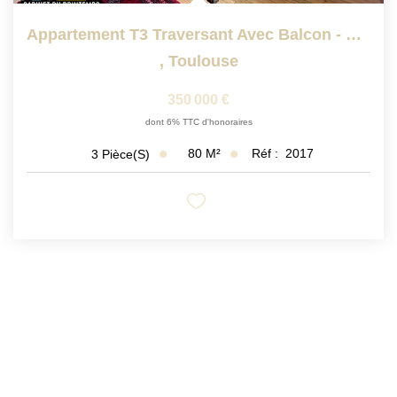
Appartement T3 Traversant Avec Balcon - Quartier Chalets /...
,
Toulouse
350 000 €
dont 6% TTC d'honoraires
80
M²
Réf :
2017
3
Pièce(s)