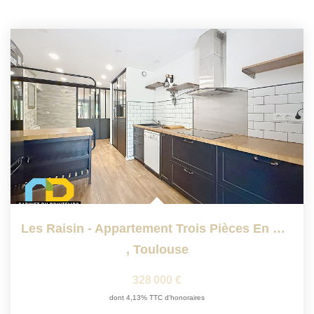
Les Raisin - Appartement Trois Pièces En Parfait État
,
Toulouse
328 000 €
dont 4,13% TTC d'honoraires