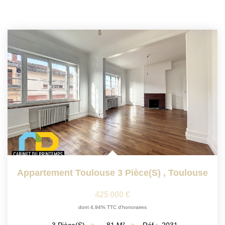
Appartement Toulouse 3 Pièce(s)
,
Toulouse
425 000 €
dont 4,94% TTC d'honoraires
81
M²
Réf :
2031