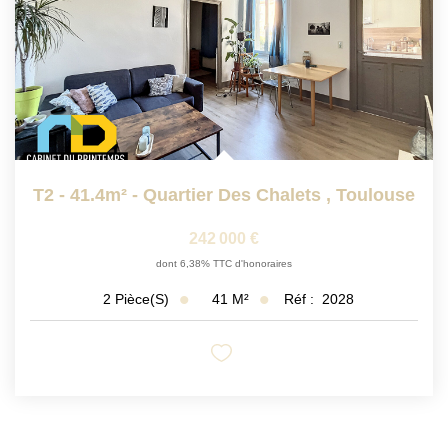
T2 - 41.4m² - Quartier Des Chalets
,
Toulouse
242 000 €
dont 6,38% TTC d'honoraires
41
M²
Réf :
2028
2
Pièce(s)