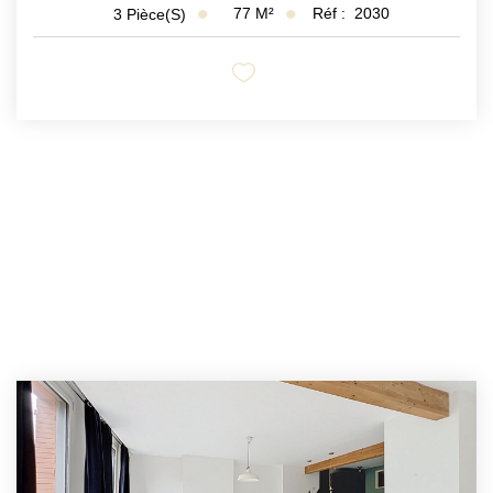
77
M²
Réf :
2030
3
Pièce(s)