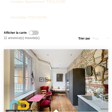
Location Appartement TOULOUSE
NOTRE AGENCE
Immobilier TOULOUSE
Qui Sommes-Nous
Notre Équipe
Afficher la carte
11 annonce(s) trouvée(s)
Trier par
Tracfin
NOUS CONTACTER
EN