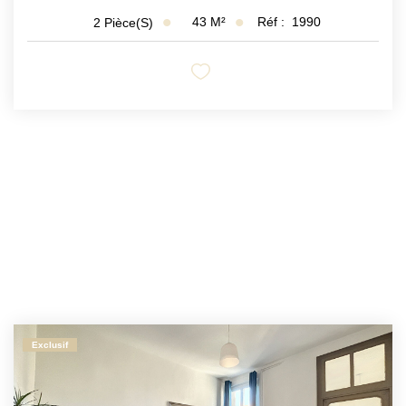
43
M²
Réf :
1990
2
Pièce(s)
Exclusif