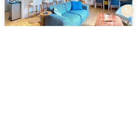
Belfort- Jean Jaures
,
Toulouse
530 000 €
honoraires compris
117
M²
Réf :
2003
5
Pièce(s)