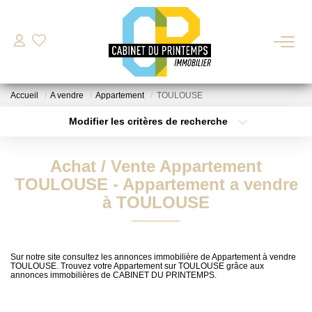
VENTE
Accueil
A vendre
Appartement
TOULOUSE
LOCATION
Modifier les critères de recherche
Type de transaction
Localisation
Acheter
Localisation
Nos Biens Disponibles
Achat / Vente Appartement
Type de bien
Déposer Ma Candidature Pour Une Location
Sélectionnez...
Surface min
TOULOUSE - Appartement a vendre
à TOULOUSE
Plus de critères
Budget max
ESTIMATION
Créer une alerte
Sur notre site consultez les annonces immobilière de Appartement à vendre
GESTION LOCATIVE
TOULOUSE. Trouvez votre Appartement sur TOULOUSE grâce aux
annonces immobilières de CABINET DU PRINTEMPS.
BIENS VENDUS